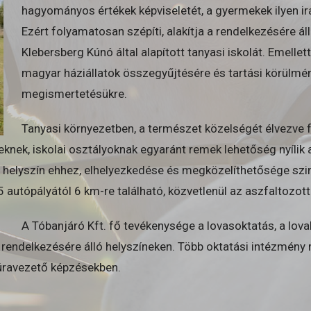
hagyományos értékek képviseletét, a gyermekek ilyen ir
Ezért folyamatosan szépíti, alakítja a rendelkezésére álló
Klebersberg Kúnó által alapított tanyasi iskolát. Emelle
magyar háziállatok összegyűjtésére és tartási körülmén
megismertetésükre.
Tanyasi környezetben, a természet közelségét élvezve 
knek, iskolai osztályoknak egyaránt remek lehetőség nyílik 
 helyszín ehhez, elhelyezkedése és megközelíthetősége szi
autópályától 6 km-re található, közvetlenül az aszfaltozott 
A Tóbanjáró Kft. fő tevékenysége a lovasoktatás, a lova
rendelkezésére álló helyszíneken. Több oktatási intézmény m
úravezető képzésekben.