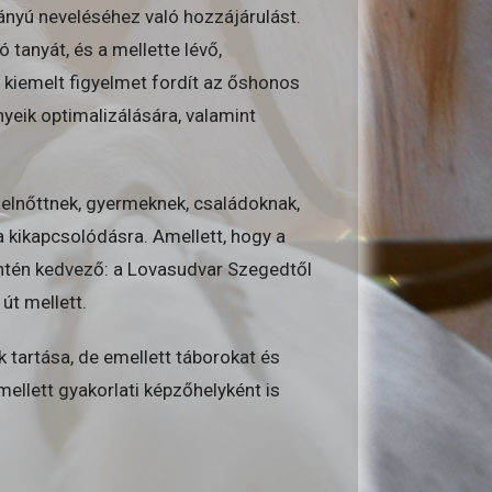
ányú neveléséhez való hozzájárulást.
 tanyát, és a mellette lévő,
tt kiemelt figyelmet fordít az őshonos
yeik optimalizálására, valamint
felnőttnek, gyermeknek, családoknak,
a kikapcsolódásra. Amellett, hogy a
ntén kedvező: a Lovasudvar Szegedtől
út mellett.
k tartása, de emellett táborokat és
ellett gyakorlati képzőhelyként is