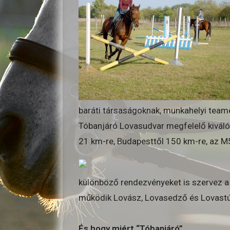
baráti társaságoknak, munkahelyi teame
Tóbanjáró Lovasudvar megfelelő kiváló
21 km-re, Budapesttől 150 km-re, az M5 
különböző rendezvényeket is szervez a 
működik Lovász, Lovasedző és Lovast
És hogy miért “Tóbanjáró”