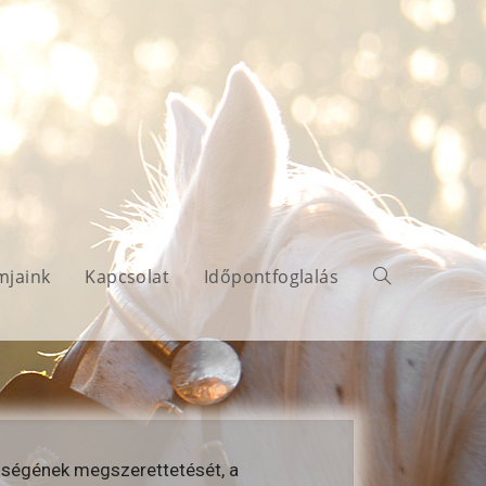
mjaink
Kapcsolat
Időpontfoglalás
lségének megszerettetését, a