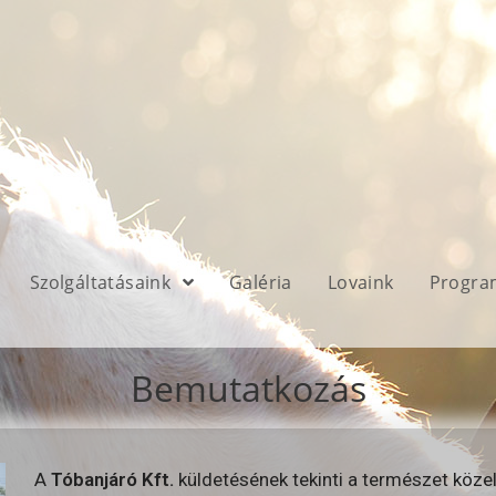
Szolgáltatásaink
Galéria
Lovaink
Progra
Bemutatkozás
A
Tóbanjáró Kft.
küldetésének tekinti a természet köze